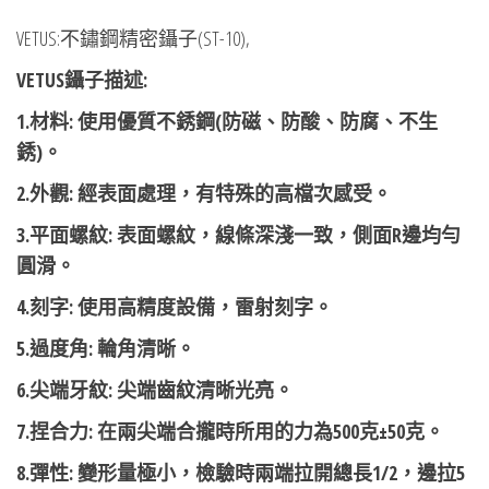
VETUS:不鏽鋼精密鑷子(ST-10),
VETUS鑷子描述:
1.材料: 使用優質不銹鋼(防磁、防酸、防腐、不生
銹)。
2.外觀: 經表面處理，有特殊的高檔次感受。
3.平面螺紋: 表面螺紋，線條深淺一致，側面R邊均勻
圓滑。
4.刻字: 使用高精度設備，雷射刻字。
5.過度角: 輪角清晰。
6.尖端牙紋: 尖端齒紋清晰光亮。
7.捏合力: 在兩尖端合攏時所用的力為500克±50克。
8.彈性: 變形量極小，檢驗時兩端拉開總長1/2，邊拉5