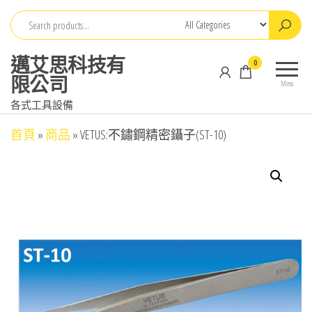
Skip
to
the
邁艾思科技有
0
content
限公司
Menu
各式工具設備
首頁
»
商品
»
VETUS:不鏽鋼精密鑷子(ST-10)