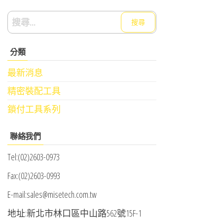
搜
尋
關
分類
鍵
字:
最新消息
精密裝配工具
鎖付工具系列
聯絡我們
Tel:(02)2603-0973
Fax:(02)2603-0993
E-mail:sales@misetech.com.tw
地址:新北市林口區中山路562號15F-1