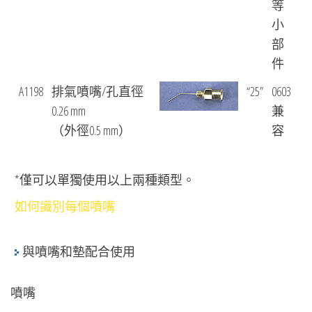
等
小
部
件
A1198
排氣噴嘴/孔直徑
“25”
0603
0.26 mm
兼
（外徑0.5 mm）
容
*僅可以單獨使用以上兩種類型。
如何識別每個噴嘴
與噴嘴和墊配合使用
噴嘴