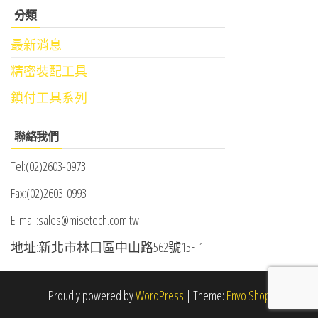
關
分類
鍵
字:
最新消息
精密裝配工具
鎖付工具系列
聯絡我們
Tel:(02)2603-0973
Fax:(02)2603-0993
E-mail:sales@misetech.com.tw
地址:新北市林口區中山路562號15F-1
Proudly powered by
WordPress
|
Theme:
Envo Shop