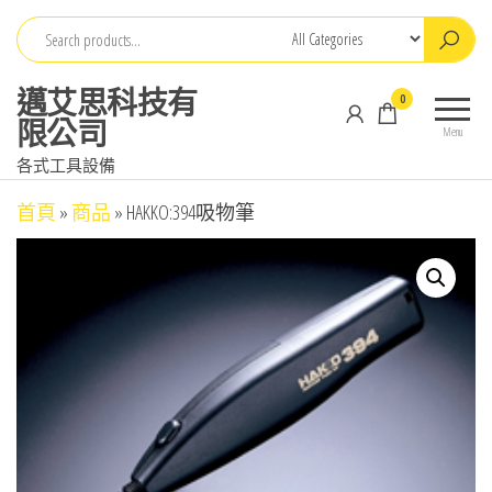
Skip
to
the
邁艾思科技有
0
content
限公司
Menu
各式工具設備
首頁
»
商品
»
HAKKO:394吸物筆