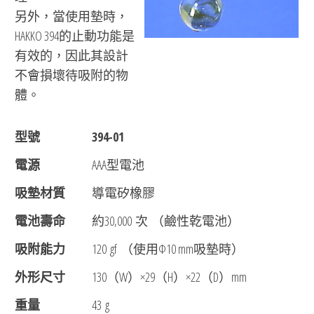
另外，當使用墊時，
HAKKO 394的止動功能是
有效的，因此其設計
不會損壞待吸附的物
體。
型號
394-01
電源
AAA型電池
吸墊材質
導電矽橡膠
電池壽命
約30,000 次 （鹼性乾電池）
吸附能力
120 gf （使用Φ10 mm吸墊時）
外形尺寸
130（W）×29（H）×22（D）mm
重量
43 g