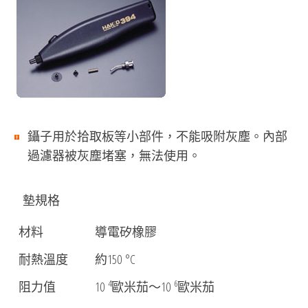
鑷子用於拾取板等小部件，不能吸附灰塵。內部
過濾器被灰塵堵塞，無法使用。
墊規格
材料
導電矽橡膠
耐熱溫度
約150 °C
4
6
阻力值
10
歐米茄〜10
歐米茄