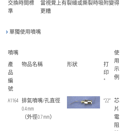
交換時間標
當視覺上有裂縫或撕裂時吸附變得
準
更糟
單獨使用噴嘴
噴嘴
使
用
產
物品名稱
形狀
打
示
品
印
例
編
*
號
A1164
排氣噴嘴/孔直徑
“22”
芯
0.4 mm
片
（外徑0.7 mm）
電
阻