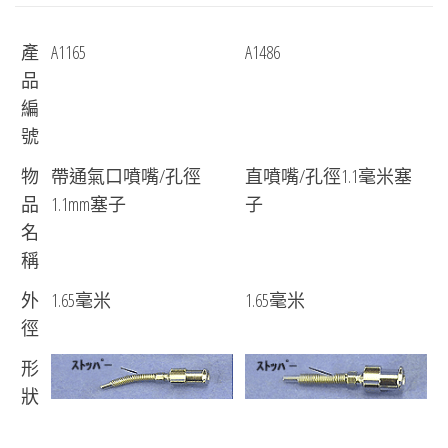
產
A1165
A1486
品
編
號
物
帶通氣口噴嘴/孔徑
直噴嘴/孔徑1.1毫米塞
品
1.1mm塞子
子
名
稱
外
1.65毫米
1.65毫米
徑
形
狀