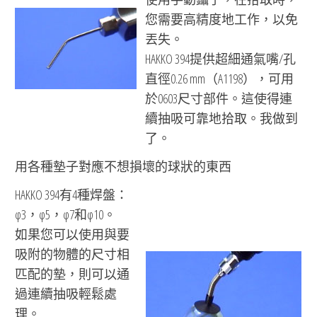
您需要高精度地工作，以免
丟失。
HAKKO 394提供超細通氣嘴/孔
直徑0.26 mm（A1198），可用
於0603尺寸部件。這使得連
續抽吸可靠地拾取。我做到
了。
用各種墊子對應不想損壞的球狀的東西
HAKKO 394有4種焊盤：
φ3，φ5，φ7和φ10。
如果您可以使用與要
吸附的物體的尺寸相
匹配的墊，則可以通
過連續抽吸輕鬆處
理。