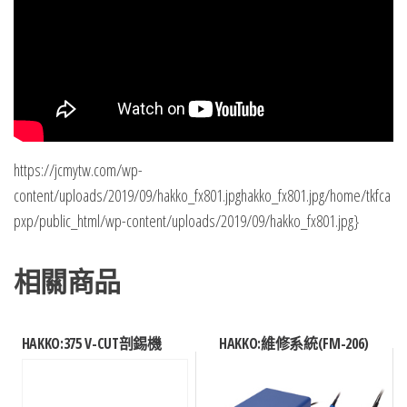
https://jcmytw.com/wp-
content/uploads/2019/09/hakko_fx801.jpghakko_fx801.jpg/home/tkfca
pxp/public_html/wp-content/uploads/2019/09/hakko_fx801.jpg}
相關商品
HAKKO:375 V-CUT剖錫機
HAKKO:維修系統(FM-206)