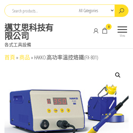
Skip
to
the
邁艾思科技有
0
content
限公司
Menu
各式工具設備
首頁
»
商品
»
HAKKO:高功率溫控烙鐵(FX-801)