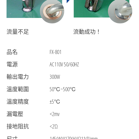
流量不足
流動成功！
品名
FX-801
電源
AC110V 50/60HZ
輸出電力
300W
溫度範圍
50℃~500℃
溫度精度
±5℃
漏電壓
<2mv
接地阻抗
<2Ώ
尺寸
145(W)X170(H)X211(D)mm