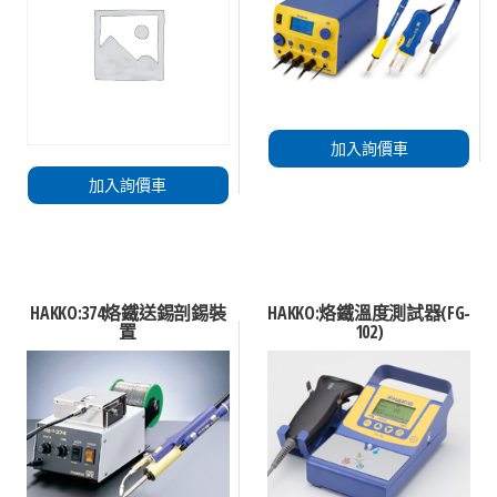
加入詢價車
加入詢價車
HAKKO:374烙鐵送錫剖錫裝
HAKKO:烙鐵溫度測試器(FG-
置
102)