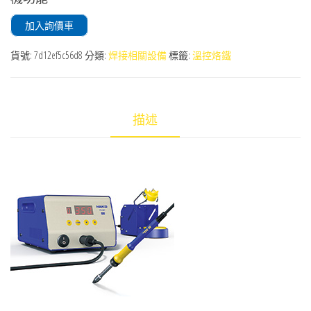
加入詢價車
貨號:
7d12ef5c56d8
分類:
焊接相關設備
標籤:
溫控烙鐵
描述