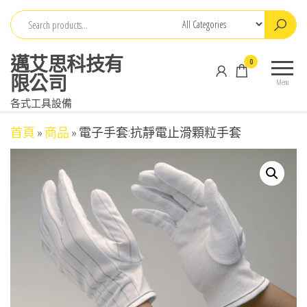
Skip
to
the
邁艾思科技有
0
content
限公司
Menu
各式工具設備
首頁
»
商品
»
電子手套:抗靜電止滑顆粒手套