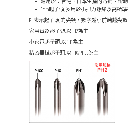
適用於：台灣，日本生產的電批、電動起
5mm起子頭,多用於小扭力螺絲及高精
PH表示起子頭,的尖頓，數字越小前端越尖
家用電器起子頭,以PH2為主
小家電起子頭,以PH1為主
精密器械起子頭,以PH0/PH00為主