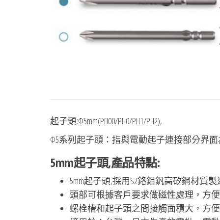
起子頭:Φ5mm(PH00/PH0/PH1/PH2),
Φ5系列起子頭：指與電動起子連接部分界面為
5mm起子頭,產品特點:
5mm起子頭,採用S2鉻鉬釩高矽鋼材質製
頭部可根據客戶要求做磁性處理，方便
螺栓槽和起子頭之間接觸面積大，方便