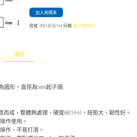
加入詢價車
貨號:
d501d02421e4
分類:
起子頭系列
描述
圓形，直徑為5mm起子頭,
造而成，整體熱處理，硬度HRC59-61，扭矩大，韌性好。
操作使用。
操作，不易打滑。