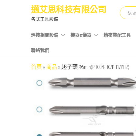
Skip
邁艾思科技有限公司
to
各式工具設備
the
content
焊接相關設備
機器&儀器
精密裝配工具
聯絡我們
首頁
»
商品
»
起子頭:Φ5mm(PH00/PH0/PH1/PH2)