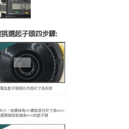
確挑選起子頭四步驟:
電批起子頭插孔內徑尺寸及形狀
小，如螺絲為M4(螺紋部分尺寸為4mm)
應選擇頭部前端為4mm的起子頭