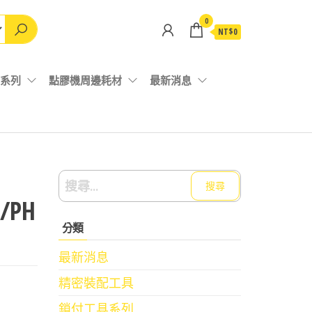
0
NT$0
系列
點膠機周邊耗材
最新消息
搜
尋
/PH
關
分類
鍵
字:
最新消息
精密裝配工具
鎖付工具系列