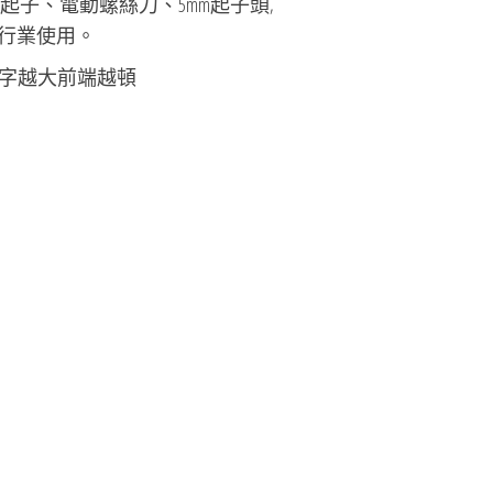
子、電動螺絲刀、5mm起子頭,
準行業使用。
數字越大前端越頓