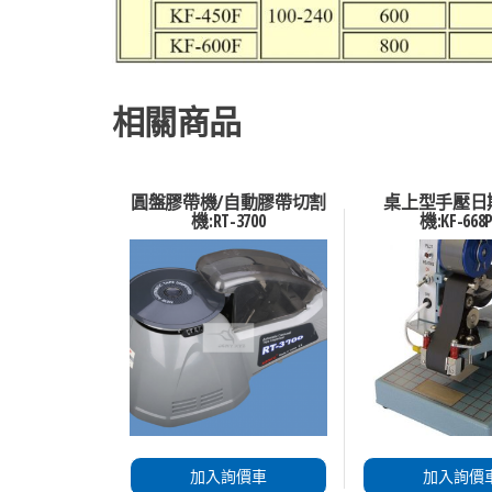
相關商品
圓盤膠帶機/自動膠帶切割
桌上型手壓日
機:RT-3700
機:KF-668
加入詢價車
加入詢價