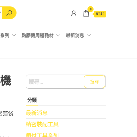
0
NT$0
系列
點膠機周邊耗材
最新消息
機
搜
尋
關
分類
鍵
字:
最新消息
、鋁箔袋
精密裝配工具
鎖付工具系列