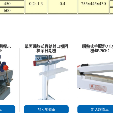
期標示
單面瞬熱式腳踏封口機附
瞬熱式手壓帶刀
PH
標示日期機
機:KF-200HC
車
加入詢價車
加入詢價車