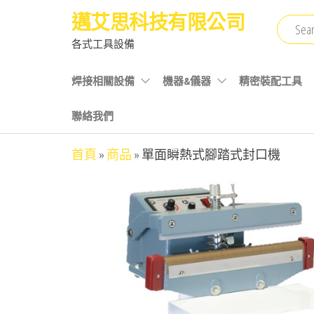
Skip
邁艾思科技有限公司
to
各式工具設備
the
content
焊接相關設備
機器&儀器
精密裝配工具
聯絡我們
首頁
»
商品
»
單面瞬熱式腳踏式封口機