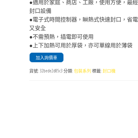
●適用於家庭、商店、工廠，使用方便，最
封口設備
●電子式時間控制器，瞬熱式快速封口，省
又安全
●不需預熱，插電即可使用
●上下加熱可用於厚袋，亦可單線用於薄袋
加入詢價車
貨號:
32bede2d85c3
分類:
包裝系列
標籤:
封口機